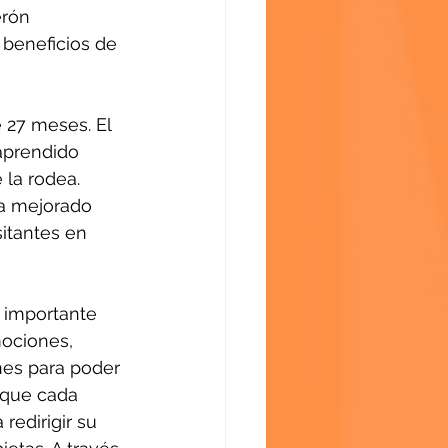
erón 
beneficios de 
 27 meses. El 
aprendido 
 la rodea. 
a mejorado 
itantes en 
importante 
mociones, 
es para poder 
 que cada 
redirigir su 