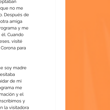
ceptaban 
 que no me 
o. Después de 
 otra amiga 
programa y me 
 él. Cuando 
ses, visité 
 Corona para 
ue soy madre 
esitaba 
idar de mi 
rograma me 
mación y el 
scribimos y 
 la visitadora 