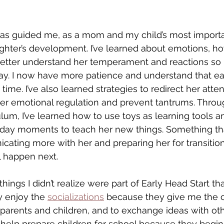
as guided me, as a mom and my child’s most importa
ter’s development. I’ve learned about emotions, how
etter understand her temperament and reactions so 
ay. I now have more patience and understand that ea
me. I’ve also learned strategies to redirect her atten
er emotional regulation and prevent tantrums. Throu
ulum, I’ve learned how to use toys as learning tools 
day moments to teach her new things. Something th
cating more with her and preparing her for transitio
l happen next.
hings I didn’t realize were part of Early Head Start t
ly enjoy the 
socializations
 because they give me the o
parents and children, and to exchange ideas with othe
help prepare children for school because they begin 