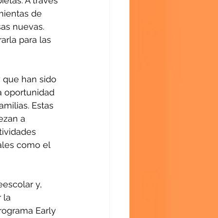
etas. A través 
mientas de 
as nuevas. 
rla para las 
 que han sido 
a oportunidad 
milias. Estas 
ezan a 
tividades 
ales como el 
escolar y, 
 la 
rograma Early 