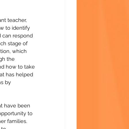
nt teacher, 
 to identify 
I can respond 
ch stage of 
tion, which 
gh the 
and how to take 
at has helped 
ns by 
hat have been 
pportunity to 
r families. 
to 