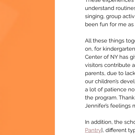
understand routines 
singing, group activ
been fun for me as w
All these things to
on, for kindergarten
Center of NY has g
visitors contribute 
parents, due to lac
our children’s deve
a lot of patience n
the program. Thanks
Jennifer’s feelings 
In addition, the sch
Pantry
], different 