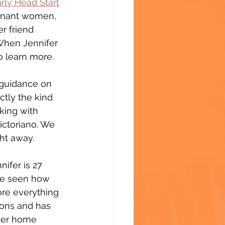
rly Head Start
egnant women, 
r friend 
When Jennifer 
o learn more.
 guidance on 
tly the kind 
king with 
ctoriano. We 
ht away.
ifer is 27 
ve seen how 
ore everything 
ions and has 
 her home 