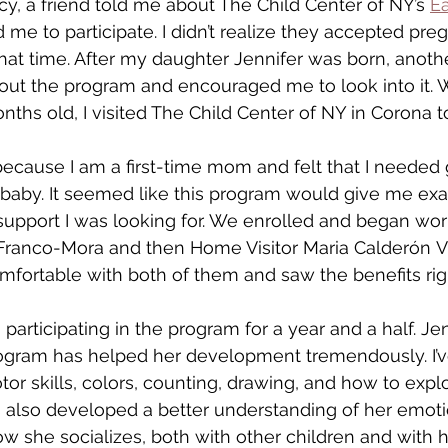
, a friend told me about The Child Center of NY’s 
Ea
 me to participate. I didn’t realize they accepted pr
t that time. After my daughter Jennifer was born, anothe
bout the program and encouraged me to look into it. 
ths old, I visited The Child Center of NY in Corona t
 because I am a first-time mom and felt that I needed
baby. It seemed like this program would give me exac
support I was looking for. We enrolled and began wor
 Franco-Mora and then Home Visitor Maria Calderón Vi
mfortable with both of them and saw the benefits rig
rticipating in the program for a year and a half. Jenn
ogram has helped her development tremendously. I’
or skills, colors, counting, drawing, and how to expl
s also developed a better understanding of her emot
ow she socializes, both with other children and with