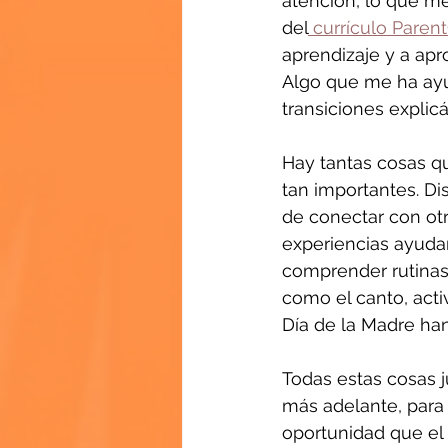
atención, lo que me
del
 currículo Parent
aprendizaje y a ap
Algo que me ha ayu
transiciones expli
Hay tantas cosas q
tan importantes. Di
de conectar con otro
experiencias ayudan
comprender rutinas
como el canto, act
Día de la Madre han
Todas estas cosas j
más adelante, para e
oportunidad que el