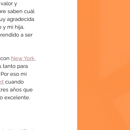
valor y 
re saben cuál 
muy agradecida 
y mi hija, 
rendido a ser 
 con 
New York 
s tanto para 
 Por eso mi 
rt
 cuando 
tres años que 
o excelente.