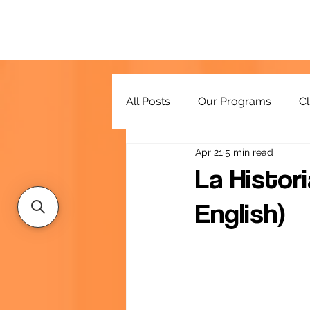
All Posts
Our Programs
Cl
Apr 21
5 min read
Resources
La Histor
English)