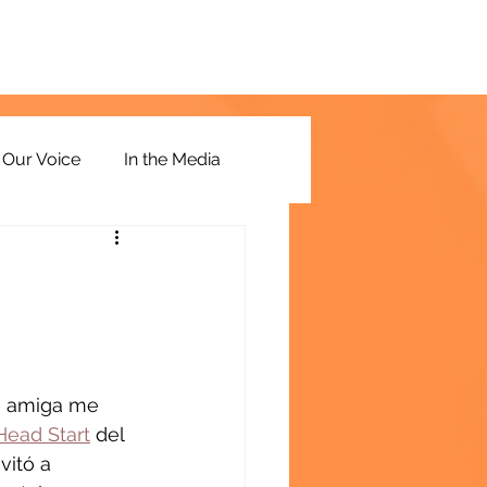
Our Voice
In the Media
a amiga me 
Head Start
 del 
vitó a 