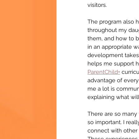
visitors.
The program also h
throughout my daugh
them, and how to b
in an appropriate w
development takes ti
helps me support h
ParentChild+
 curric
advantage of every
me a lot is communi
explaining what wil
There are so many t
so important. I real
connect with other 
These experiences 