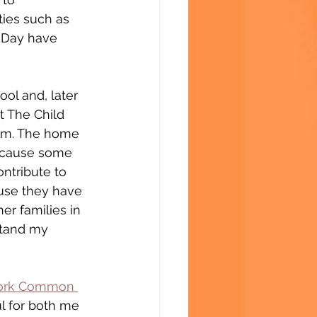
ties such as 
s Day have 
ol and, later 
t The Child 
ram. The home 
because some 
ntribute to 
ause they have 
er families in 
stand my 
ork Common 
ul for both me 