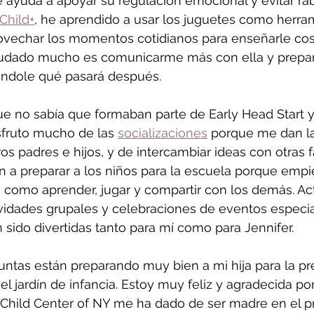
 ayuda a apoyar su regulación emocional y evitar rabi
Child+
, he aprendido a usar los juguetes como herra
rovechar los momentos cotidianos para enseñarle cos
dado mucho es comunicarme más con ella y prepara
cándole qué pasará después.
ue no sabía que formaban parte de Early Head Start y
sfruto mucho de las 
socializaciones
 porque me dan l
s padres e hijos, y de intercambiar ideas con otras fa
 a preparar a los niños para la escuela porque empi
 como aprender, jugar y compartir con los demás. Ac
ividades grupales y celebraciones de eventos especi
 sido divertidas tanto para mí como para Jennifer.
untas están preparando muy bien a mi hija para la pre
l jardín de infancia. Estoy muy feliz y agradecida por
 Child Center of NY me ha dado de ser madre en el p