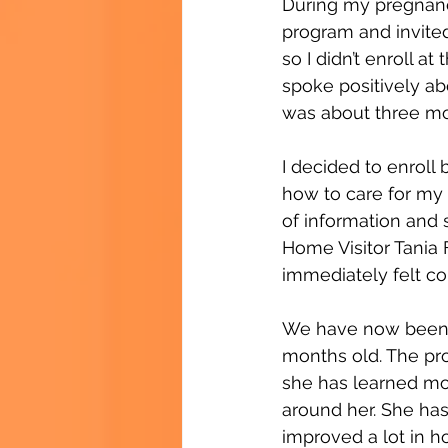
During my pregnancy
program and invited
so I didn’t enroll a
spoke positively a
was about three mon
I decided to enroll
how to care for my 
of information and 
Home Visitor Tania
immediately felt co
We have now been pa
months old. The pr
she has learned mot
around her. She ha
improved a lot in h